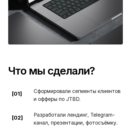
Сформировали сегменты клиентов
[01]
и офферы по JTBD.
Разработали лендинг, Telegram-
[02]
канал, презентации, фотосъёмку.
JTBD-анализ
[03]
и упаковка бренда.
Настроили CRM и воронку продаж
[04]
в Bitrix24.
Запустили тестовые каналы:
[05]
Telegram Ads, Яндекс, LinkedIn,
e-mail аутрич .