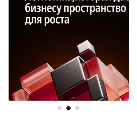
Результаты за первый квартал:
• 97 лидов
• 24 расчёта
• 8 активных клиентов
• 18 000 ₽ средний чек
• CPL: $32–54
Хочу так же!