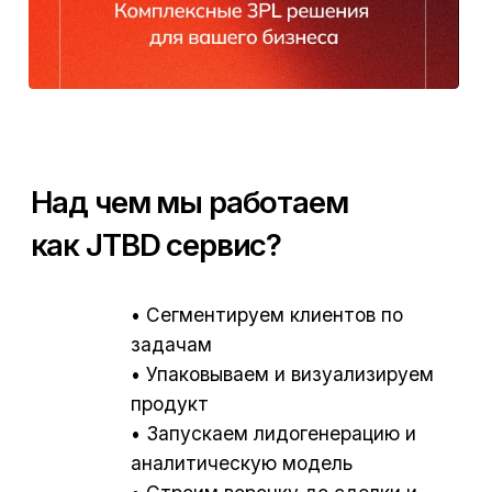
Над чем мы работаем
как JTBD сервис?
• Сегментируем клиентов по
задачам
• Упаковываем и визуализируем
продукт
• Запускаем лидогенерацию и
Сформировали сегменты клиентов и офферы
аналитическую модель
по JTBD.
• Строим воронку до сделки и
настраиваем CRM
Разработали лендинг, Telegram-канал,
презентации, фотосъёмку.
JTBD-анализ и упаковка бренда.
Настроили CRM и воронку продаж в Bitrix24.