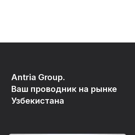
Если вам важен
результат,
а не просто
активности
Читать подробнее
+998 93 555 71 02
valery.kaygorodov@antria.uz
Узбекистан,
Ташкент,
Сергелийский район
Кумарык 102